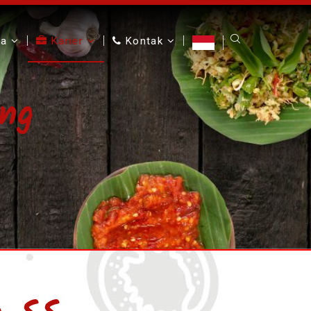
ta
Karier
Kontak
ng